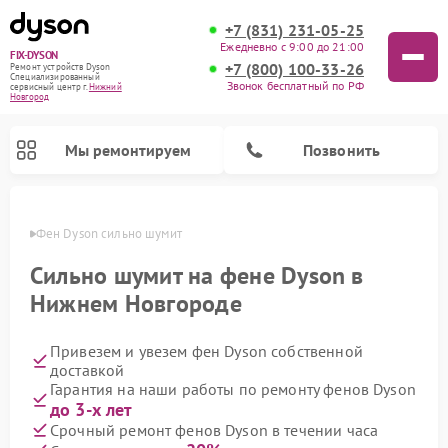
+7 (831) 231-05-25
Ежедневно с 9:00 до 21:00
FIX-DYSON
+7 (800) 100-33-26
Ремонт устройств Dyson
Специализированный
Звонок бесплатный по РФ
cервисный центр г.
Нижний
Новгород
Мы ремонтируем
Позвонить
ороде
Фен Dyson сильно шумит
Сильно шумит на фене Dyson в
Нижнем Новгороде
Привезем и увезем фен Dyson собственной
доставкой
Гарантия на наши работы по ремонту фенов Dyson
до 3-х лет
Ремонт вертикальных пылесосов Dyson
Ремонт роботов-пылесосов Dyson
Ремонт увлажнителей воздуха Dyson
Ремонт очистителей воздуха Dyson
Срочный ремонт фенов Dyson в течении часа