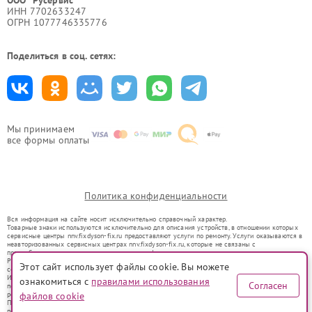
ООО "Русервис"
ИНН 7702633247
ОГРН 1077746335776
Поделиться в соц. сетях:
Мы принимаем
все формы оплаты
Политика конфиденциальности
Вся информация на сайте носит исключительно справочный характер.
Товарные знаки используются исключительно для описания устройств, в отношении которых
сервисные центры nnv.fixdyson-fix.ru предоставляют услуги по ремонту. Услуги оказываются в
неавторизованных сервисных центрах nnv.fixdyson-fix.ru, которые не связаны с
правообладателями товарных знаков или их официальными представителями.
Ремонт осуществляется для устройств, уже введенных в гражданский оборот в соответствии
Этот сайт использует файлы cookie. Вы можете
со статьей 1487 ГК РФ.
Использование товарных знаков не преследует цели индивидуализации услуг или введения
ознакомиться с
правилами использования
Согласен
потребителей в заблуждение, а служит для информирования о предоставляемых услугах по
ремонту техники указанных брендов.
файлов cookie
Представленная на сайте информация не является публичной офертой, определяемой
положениями Статьи 437(2) Гражданского кодекса РФ