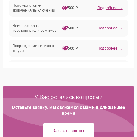
Поломка кнопки
500 ₽
Подробнее →
включения/выключения
Неисправность
500 ₽
Подробнее →
переключателя режимов
Повреждение сетевого
500 ₽
Подробнее →
шнура
Неисправность
300 ₽
Подробнее →
термопредохранителя
Неисправность системы
1000 ₽
Подробнее →
охлаждения
У Вас остались вопросы?
Повреждение проводов
Оставьте заявку, мы свяжемся с Вами в ближайшее
500 ₽
Подробнее →
внутри устройства
время
Неисправность
500 ₽
Подробнее →
Заказать звонок
индикатора работы