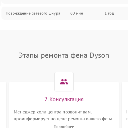
Повреждение сетевого шнура
60 мин
1 год
Неисправность
60 мин
1 год
термопредохранителя
Неисправность системы
60 мин
1 год
Этапы ремонта фена Dyson
охлаждения
Повреждение проводов внутри
60 мин
1 год
устройства
Неисправность индикатора
60 мин
1 год
работы
2. Консультация
Поломка системы ионизации (если
Менеджер колл центра позвонит вам,
60 мин
1 год
есть)
проинформирует по цене ремонта вашего фена
а также ответит на все ваши вопросы.
Подробнее