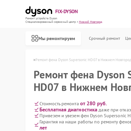
FIX-DYSON
Ремонт устройств Dyson
Специализированный cервисный центр г.
Нижний Новгород
Мы ремонтируем
Срочный ремонт
Це
в Нижнем Новгороде
Ремонт фена Dyson Supersonic HD07 в Нижнем Новгоро
Ремонт фена Dyson 
HD07 в Нижнем Нов
от 280 руб.
Стоимость ремонта
Бесплатная диагностика
даже при отказ
Привезем и увезем фен Dyson Supersonic 
Гарантия на наши работы по ремонту фено
лет
Ремонт вертикальных пылесосов Dyson
Ремонт роботов-пылесосов Dyson
Ремонт сушилок для рук Dyson
Ремонт увлажнителей воздуха Dyson
Ремонт очистителей воздуха Dyson