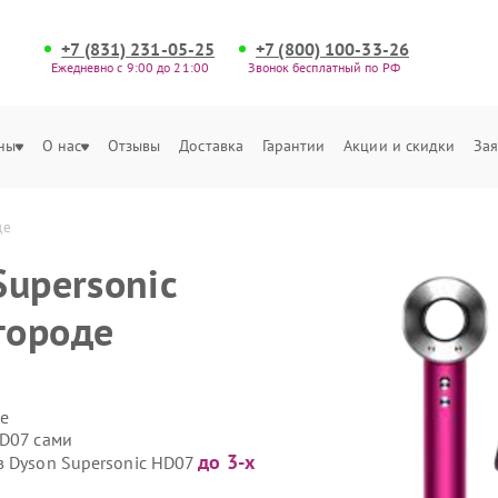
+7 (831) 231-05-25
+7 (800) 100-33-26
Ежедневно с 9:00 до 21:00
Звонок бесплатный по РФ
ны
О нас
Отзывы
Доставка
Гарантии
Акции и скидки
Зая
де
Supersonic
городе
е
HD07 сами
до 3-х
в Dyson Supersonic HD07