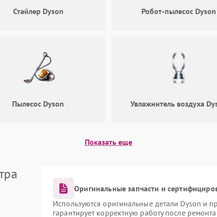
са и сервисное обслуживание, от 1500 ₽, срок от 1
Стайлер Dyson
Робот-пылесос Dyson
и, гарантия и запись в сервис
с рекомендациями производителя и периодическая
йства и уменьшают нагрузку на мотор. Не следует
ивные химические средства для очистки датчиков.
 производительности или ошибочных индикаций
 до развития серьёзной поломки.
Пылесос Dyson
Увлажнитель воздуха Dy
на срок от 90 дней до 12 месяцев в зависимости от
их. Срочная диагностика выполняется при наличии
ройство лично по адресу Полтавская улица, 15.
1-05-25.
Показать еще
ия и согласования сроков ремонта. Наши
собность очистителя воздуха Dyson с минимальными
тра
Оригинальные запчасти и сертифициро
Используются оригинальные детали Dyson и 
гарантирует корректную работу после ремонта