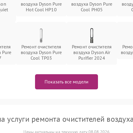
son
воздуха Dyson Pure
воздуха Dyson Pure
возд
Quiet
Hot Cool HP10
Cool PH05
ителя
Ремонт очистителя
Ремонт очистителя
Ремо
 Pure
воздуха Dyson Pure
воздуха Dyson Air
возду
7
Cool TP03
Purifier 2024
Показать все модели
а услуги ремонта очистителей воздух
Цены актуальны на текущую дату 08.08.2026