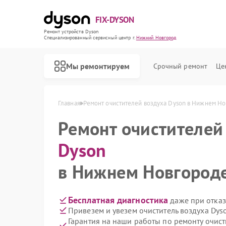
FIX-DYSON
Ремонт устройств Dyson
Специализированный cервисный центр г.
Нижний Новгород
Мы ремонтируем
Срочный ремонт
Це
Главная
Ремонт очистителей воздуха Dyson в Нижнем Н
Ремонт очистителей
Dyson
в Нижнем Новгороде
Бесплатная диагностика
даже при отказ
Привезем и увезем очиститель воздуха Dys
Гарантия на наши работы по ремонту очис
Ремонт вертикальных пылесосов Dyson
Ремонт роботов-пылесосов Dyson
Ремонт сушилок для рук Dyson
Ремонт увлажнителей воздуха Dyson