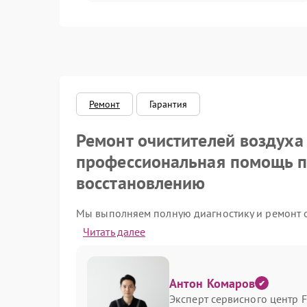
Датчики
Сеть
Ремонт
Гарантия
Ремонт очистителей воздуха
профессиональная помощь п
восстановлению
Мы выполняем полную диагностику и ремонт о
безопасность и долговечность прибора. В пер
Читать далее
работоспособность мотора и электроники, пос
реалистичные сроки.
Диагностика и основные пр
Антон Комаров
Эксперт сервисного центр F