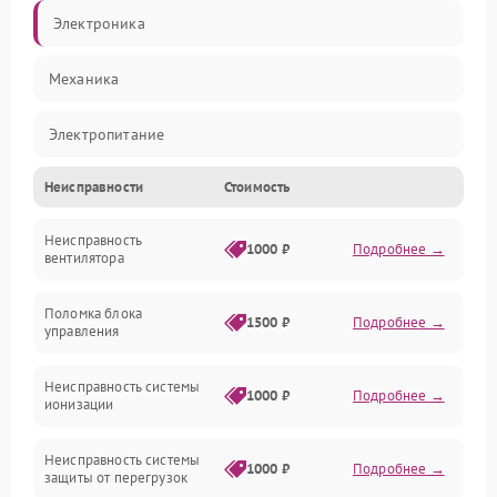
Электроника
Механика
Электропитание
Неисправности
Стоимость
Фильтры
Неисправность
Механические повреждения
1000 ₽
Подробнее →
вентилятора
Управление
Поломка блока
1500 ₽
Подробнее →
управления
Датчики
Неисправность системы
1000 ₽
Подробнее →
ионизации
Сеть
Неисправность системы
1000 ₽
Подробнее →
защиты от перегрузок