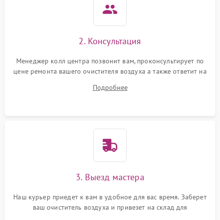
Неисправность системы
1000 ₽
Подробнее →
защиты от перегрева
2. Консультация
Поломка системы защиты
1000 ₽
Подробнее →
от перенапряжения
Менеджер колл центра позвонит вам, проконсультирует по
цене ремонта вашего очистителя воздуха а также ответит на
Поломка системы защиты
все ваши вопросы.
1000 ₽
Подробнее →
от замыкания
Подробнее
Не работает авто-режим
1200 ₽
Подробнее →
Сбои панели управления
1500 ₽
Подробнее →
3. Выезд мастера
Наш курьер приедет к вам в удобное для вас время. Заберет
ваш очиститель воздуха и привезет на склад для
диагностики.