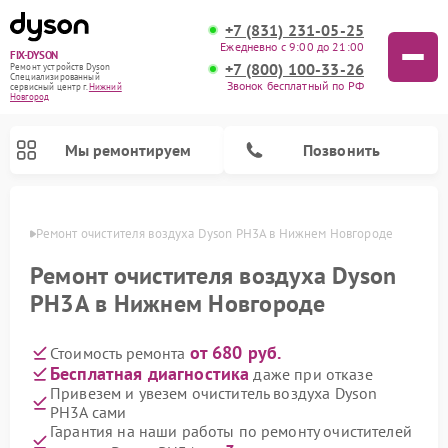
+7 (831) 231-05-25
Ежедневно с 9:00 до 21:00
FIX-DYSON
+7 (800) 100-33-26
Ремонт устройств Dyson
Специализированный
Звонок бесплатный по РФ
cервисный центр г.
Нижний
Новгород
Мы ремонтируем
Позвонить
ороде
Ремонт очистителя воздуха Dyson PH3A в Нижнем Новгороде
Ремонт очистителя воздуха Dyson
PH3A в Нижнем Новгороде
от 680 руб.
Стоимость ремонта
Бесплатная диагностика
даже при отказе
Привезем и увезем очиститель воздуха Dyson
PH3A сами
Ремонт вертикальных пылесосов Dyson
Ремонт роботов-пылесосов Dyson
Ремонт увлажнителей воздуха Dyson
Гарантия на наши работы по ремонту очистителей