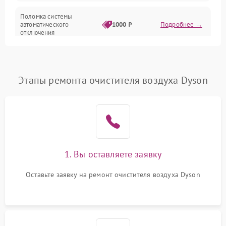
Поломка системы
автоматического
1000 ₽
Подробнее →
отключения
Неисправность системы
защиты от короткого
1000 ₽
Подробнее →
замыкания
Этапы ремонта очистителя воздуха Dyson
Повреждение системы
1000 ₽
Подробнее →
защиты от перегрева
Неисправность системы
защиты от
1000 ₽
Подробнее →
перенапряжения
1. Вы оставляете заявку
Неисправность системы
Оставьте заявку на ремонт очистителя воздуха Dyson
1000 ₽
Подробнее →
защиты от замыкания
Повреждение системы
1000 ₽
Подробнее →
защиты от перегрузок