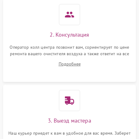
защиты от перегрузок
Неисправность системы
1000 ₽
Подробнее →
защиты от перегрева
2. Консультация
Поломка системы защиты
1000 ₽
Подробнее →
от перенапряжения
Оператор колл центра позвонит вам, сориентирует по цене
ремонта вашего очистителя воздуха а также ответит на все
Поломка системы защиты
ваши вопросы.
1000 ₽
Подробнее →
от замыкания
Подробнее
Не работает авто-режим
1200 ₽
Подробнее →
Сбои панели управления
1500 ₽
Подробнее →
3. Выезд мастера
Наш курьер приедет к вам в удобное для вас время. Заберет