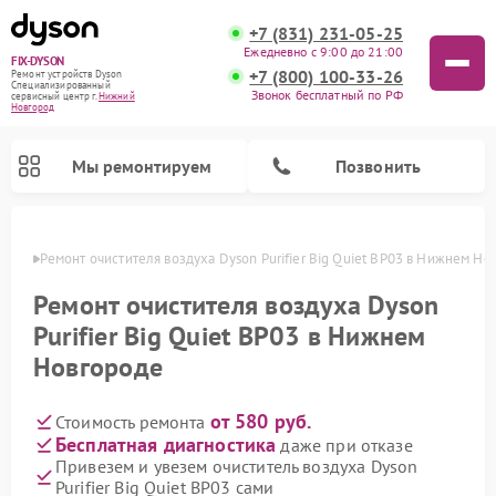
+7 (831) 231-05-25
Ежедневно с 9:00 до 21:00
FIX-DYSON
+7 (800) 100-33-26
Ремонт устройств Dyson
Специализированный
Звонок бесплатный по РФ
cервисный центр г.
Нижний
Новгород
Мы ремонтируем
Позвонить
ороде
Ремонт очистителя воздуха Dyson Purifier Big Quiet BP03 в Нижнем Но
Ремонт очистителя воздуха Dyson
Purifier Big Quiet BP03 в Нижнем
Новгороде
от 580 руб.
Стоимость ремонта
Бесплатная диагностика
даже при отказе
Привезем и увезем очиститель воздуха Dyson
Ремонт вертикальных пылесосов Dyson
Ремонт роботов-пылесосов Dyson
Ремонт увлажнителей воздуха Dyson
Purifier Big Quiet BP03 сами