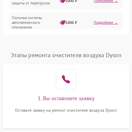
1000 ₽
Подробнее →
защиты от перегрузок
Поломка системы
автоматического
1000 ₽
Подробнее →
отключения
Неисправность системы
защиты от короткого
1000 ₽
Подробнее →
замыкания
Этапы ремонта очистителя воздуха Dyson
Повреждение системы
1000 ₽
Подробнее →
защиты от перегрева
Неисправность системы
защиты от
1000 ₽
Подробнее →
перенапряжения
1. Вы оставляете заявку
Неисправность системы
Оставьте заявку на ремонт очистителя воздуха Dyson
1000 ₽
Подробнее →
защиты от замыкания
Повреждение системы
1000 ₽
Подробнее →