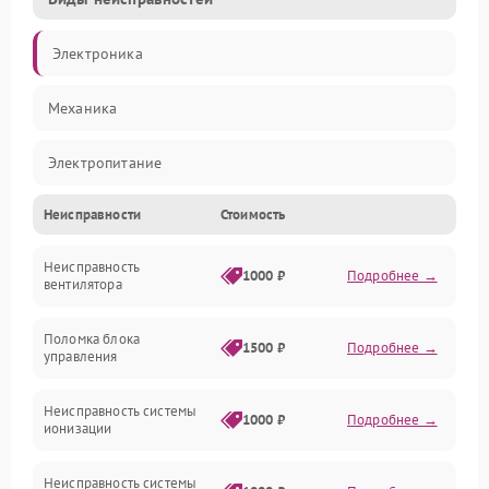
Электроника
Механика
Электропитание
Неисправности
Стоимость
Фильтры
Неисправность
Механические повреждения
1000 ₽
Подробнее →
вентилятора
Управление
Поломка блока
1500 ₽
Подробнее →
управления
Датчики
Неисправность системы
1000 ₽
Подробнее →
ионизации
Сеть
Неисправность системы