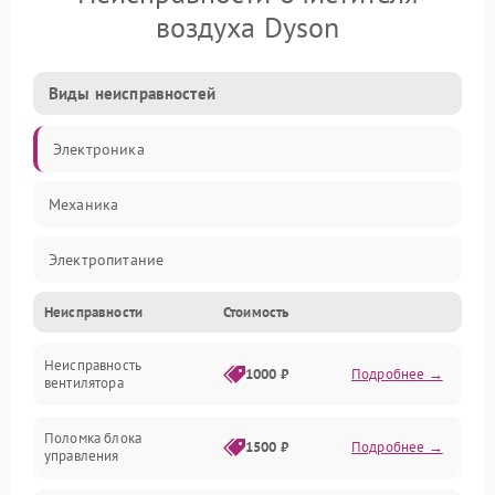
воздуха Dyson
Виды неисправностей
Электроника
Механика
Электропитание
Неисправности
Стоимость
Фильтры
Неисправность
Механические повреждения
1000 ₽
Подробнее →
вентилятора
Управление
Поломка блока
1500 ₽
Подробнее →
управления
Датчики