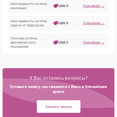
Неисправность системы
1000 ₽
Подробнее →
ионизации
Сеть
Неисправность системы
1000 ₽
Подробнее →
защиты от перегрузок
Поломка системы
автоматического
1000 ₽
Подробнее →
отключения
Неисправность системы
защиты от короткого
1000 ₽
Подробнее →
замыкания
У Вас остались вопросы?
Повреждение системы
1000 ₽
Подробнее →
защиты от перегрева
Оставьте заявку, мы свяжемся с Вами в ближайшее
время
Неисправность системы
защиты от
1000 ₽
Подробнее →
Заказать звонок
перенапряжения