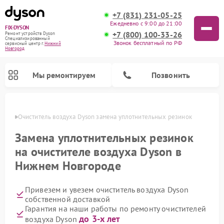
+7 (831) 231-05-25
Ежедневно с 9:00 до 21:00
FIX-DYSON
+7 (800) 100-33-26
Ремонт устройств Dyson
Специализированный
Звонок бесплатный по РФ
cервисный центр г.
Нижний
Новгород
Мы ремонтируем
Позвонить
ороде
Очиститель воздуха Dyson замена уплотнительных резинок
Замена уплотнительных резинок
на очистителе воздуха Dyson в
Нижнем Новгороде
Привезем и увезем очиститель воздуха Dyson
собственной доставкой
Гарантия на наши работы по ремонту очистителей
Ремонт вертикальных пылесосов Dyson
Ремонт роботов-пылесосов Dyson
Ремонт увлажнителей воздуха Dyson
до 3-х лет
воздуха Dyson