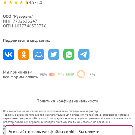
4.9-5.0
ООО "Русервис"
ИНН 7702633247
ОГРН 1077746335776
Поделиться в соц. сетях:
Мы принимаем
все формы оплаты
Политика конфиденциальности
Вся информация на сайте носит исключительно справочный характер.
Товарные знаки используются исключительно для описания устройств, в отношении которых
сервисные центры nnv.fixdyson-fix.ru предоставляют услуги по ремонту. Услуги оказываются в
неавторизованных сервисных центрах nnv.fixdyson-fix.ru, которые не связаны с
правообладателями товарных знаков или их официальными представителями.
Ремонт осуществляется для устройств, уже введенных в гражданский оборот в соответствии
Этот сайт использует файлы cookie. Вы можете
со статьей 1487 ГК РФ.