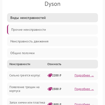
Dyson
Виды неисправностей
Прочие неисправности
Неисправность движения
Общие поломки
Неисправности
Стоимость
Неисправность датчиков
Сильно греется корпус
2200 ₽
Подробнее →
Неисправность программного обеспечения
Появление трещин на
Проблемы с сигналом
2500 ₽
Подробнее →
корпуса
Неисправность резервуаров и систем подачи воды
Запах химии или пластика
1800 ₽
Подробнее →