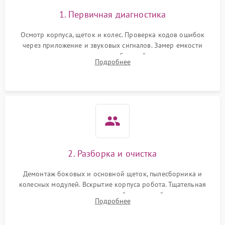
1. Первичная диагностика
Осмотр корпуса, щеток и колес. Проверка кодов ошибок
через приложение и звуковых сигналов. Замер емкости
аккумулятора и тестирование базовой станции зарядки.
Подробнее
Оценка работы лидара, бампера и датчиков падения для
локализации неисправности.
2. Разборка и очистка
Демонтаж боковых и основной щеток, пылесборника и
колесных модулей. Вскрытие корпуса робота. Тщательная
очистка внутренних полостей, шестерней и плат от
Подробнее
скопившейся пыли, волос и шерсти животных с
использованием сжатого воздуха и щеток.