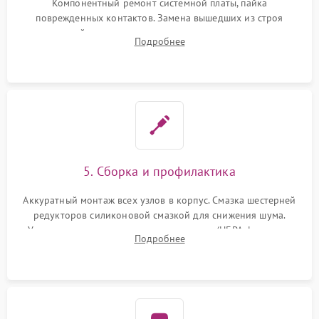
Компонентный ремонт системной платы, пайка
поврежденных контактов. Замена вышедших из строя
двигателей, изношенного аккумулятора, неисправного
Подробнее
лидара или помпы подачи воды. Восстановление шлейфов и
устранение последствий попадания влаги.
5. Сборка и профилактика
Аккуратный монтаж всех узлов в корпус. Смазка шестерней
редукторов силиконовой смазкой для снижения шума.
Установка новых расходных материалов (HEPA-фильтров,
Подробнее
микрофибры, щеток). Надежная фиксация разъемов и
проверка герметичности водяного контура.