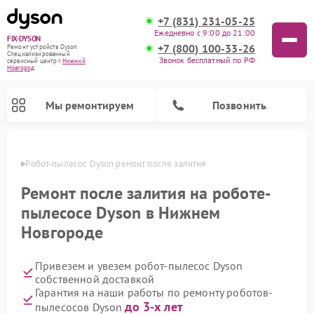
+7 (831) 231-05-25
Ежедневно с 9:00 до 21:00
FIX-DYSON
+7 (800) 100-33-26
Ремонт устройств Dyson
Специализированный
Звонок бесплатный по РФ
cервисный центр г.
Нижний
Новгород
Мы ремонтируем
Позвонить
ороде
Робот-пылесос Dyson ремонт после залития
Ремонт после залития на роботе-
пылесосе Dyson в Нижнем
Новгороде
Привезем и увезем робот-пылесос Dyson
собственной доставкой
Гарантия на наши работы по ремонту роботов-
Ремонт вертикальных пылесосов Dyson
Ремонт увлажнителей воздуха Dyson
Ремонт очистителей воздуха Dyson
до 3-х лет
пылесосов Dyson