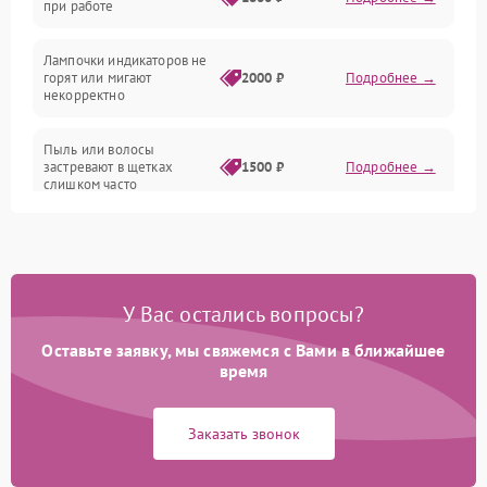
при работе
Проблемы с механикой
Лампочки индикаторов не
горят или мигают
2000 ₽
Подробнее →
Батарея
некорректно
Режим работы
Пыль или волосы
застревают в щетках
1500 ₽
Подробнее →
слишком часто
Программные сбои
У Вас остались вопросы?
Оставьте заявку, мы свяжемся с Вами в ближайшее
время
Заказать звонок