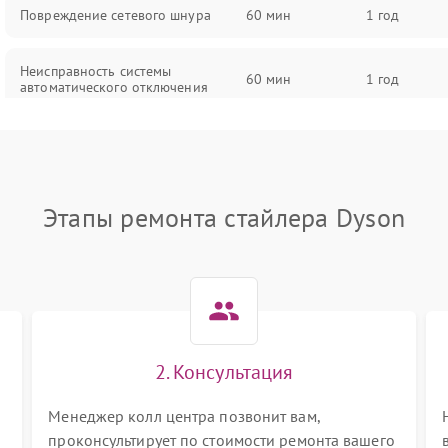
Повреждение сетевого шнура
60 мин
1 год
Неисправность системы
60 мин
1 год
автоматического отключения
Поломка системы защиты от
60 мин
1 год
перегрева
Этапы ремонта стайлера Dyson
Неисправность индикаторов
60 мин
1 год
Поломка системы ионизации (если
60 мин
1 год
есть)
Неисправность системы вращения
60 мин
1 год
(если есть)
2. Консультация
Повреждение внутренних
Менеджер колл центра позвонит вам,
60 мин
1 год
проводов
проконсультирует по стоимости ремонта вашего