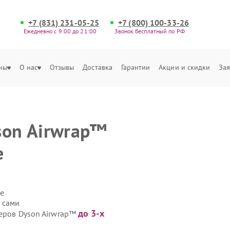
+7 (831) 231-05-25
+7 (800) 100-33-26
Ежедневно с 9:00 до 21:00
Звонок бесплатный по РФ
ны
О нас
Отзывы
Доставка
Гарантии
Акции и скидки
Зая
son Airwrap™
е
е
 сами
до 3-х
леров Dyson Airwrap™