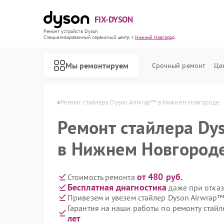
FIX-DYSON
Ремонт устройств Dyson
Специализированный cервисный центр г.
Нижний Новгород
Мы ремонтируем
Срочный ремонт
Це
в Нижнем Новгороде
Ремонт стайлера Dyson Airwrap™ в Нижнем Новгороде
Ремонт стайлера Dy
в Нижнем Новгород
от 480 руб.
Стоимость ремонта
Бесплатная диагностика
даже при отказ
Привезем и увезем стайлер Dyson Airwrap™
Гарантия на наши работы по ремонту стай
лет
Ремонт вертикальных пылесосов Dyson
Ремонт роботов-пылесосов Dyson
Ремонт сушилок для рук Dyson
Ремонт увлажнителей воздуха Dyson
Ремонт очистителей воздуха Dyson