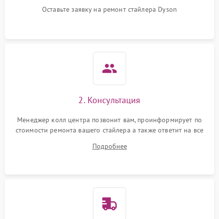
вращения (если есть)
Оставьте заявку на ремонт стайлера Dyson
Повреждение внутренних
500 ₽
Подробнее →
проводов
Неисправность системы
защиты от короткого
1000 ₽
Подробнее →
замыкания
Поломка системы защиты
2. Консультация
1000 ₽
Подробнее →
от перенапряжения
Менеджер колл центра позвонит вам, проинформирует по
стоимости ремонта вашего стайлера а также ответит на все
Неисправность системы
1000 ₽
Подробнее →
защиты от перегрузок
ваши вопросы.
Подробнее
Неисправность системы
1000 ₽
Подробнее →
защиты от замыкания