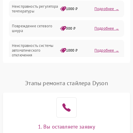
Неисправность регулятора
1000 ₽
Подробнее →
температуры
Повреждение сетевого
500 ₽
Подробнее →
шнура
Неисправность системы
автоматического
1000 ₽
Подробнее →
отключения
Поломка системы защиты
1000 ₽
Подробнее →
от перегрева
Этапы ремонта стайлера Dyson
Неисправность
500 ₽
Подробнее →
индикаторов
Поломка системы
1500 ₽
Подробнее →
ионизации (если есть)
1. Вы оставляете заявку
Неисправность системы
1500 ₽
Подробнее →