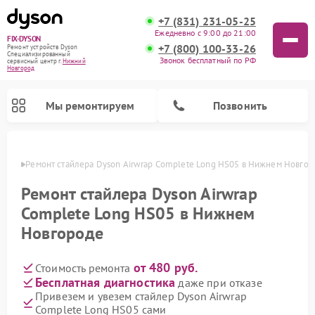
+7 (831) 231-05-25
Ежедневно с 9:00 до 21:00
FIX-DYSON
+7 (800) 100-33-26
Ремонт устройств Dyson
Специализированный
Звонок бесплатный по РФ
cервисный центр г.
Нижний
Новгород
Мы ремонтируем
Позвонить
ороде
Ремонт стайлера Dyson Airwrap Complete Long HS05 в Нижнем Новгор
Ремонт стайлера Dyson Airwrap
Complete Long HS05 в Нижнем
Новгороде
от 480 руб.
Стоимость ремонта
Бесплатная диагностика
даже при отказе
Привезем и увезем стайлер Dyson Airwrap
Ремонт вертикальных пылесосов Dyson
Ремонт роботов-пылесосов Dyson
Ремонт увлажнителей воздуха Dyson
Ремонт очистителей воздуха Dyson
Complete Long HS05 сами