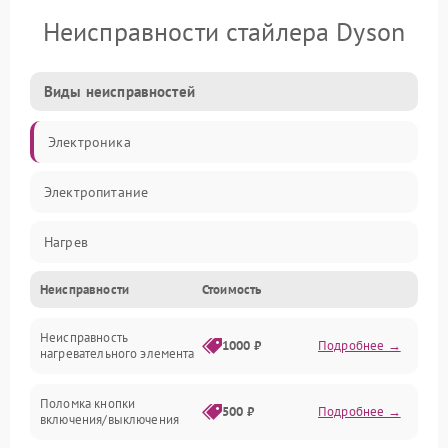
Неисправности стайлера Dyson
Виды неисправностей
Электроника
Электропитание
Нагрев
Неисправности
Стоимость
Механические повреждения
Неисправность
1000 ₽
Подробнее →
нагревательного элемента
Поломка кнопки
500 ₽
Подробнее →
включения/выключения