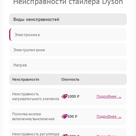
Неисправности стайлера Dyson
Виды неисправностей
Электроника
Электропитание
Нагрев
Неисправности
Стоимость
Механические повреждения
Неисправность
1000 ₽
Подробнее →
нагревательного элемента
Поломка кнопки
500 ₽
Подробнее →
включения/выключения
Неисправность регулятора