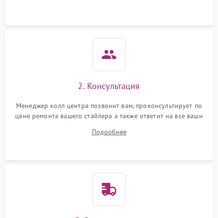
Повреждение внутренних
500 ₽
Подробнее →
проводов
Неисправность системы
защиты от короткого
1000 ₽
Подробнее →
замыкания
Поломка системы защиты
2. Консультация
1000 ₽
Подробнее →
от перенапряжения
Менеджер колл центра позвонит вам, проконсультирует по
цене ремонта вашего стайлера а также ответит на все ваши
Неисправность системы
1000 ₽
Подробнее →
защиты от перегрузок
вопросы.
Подробнее
Неисправность системы
1000 ₽
Подробнее →
защиты от замыкания