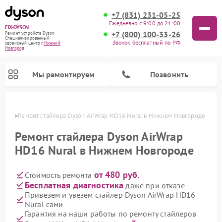
+7 (831) 231-05-25
Ежедневно с 9:00 до 21:00
FIX-DYSON
+7 (800) 100-33-26
Ремонт устройств Dyson
Специализированный
Звонок бесплатный по РФ
cервисный центр г.
Нижний
Новгород
Мы ремонтируем
Позвонить
ороде
Ремонт стайлера Dyson AirWrap HD16 Nural в Нижнем Новгороде
Ремонт стайлера Dyson AirWrap
HD16 Nural в Нижнем Новгороде
от 480 руб.
Стоимость ремонта
Бесплатная диагностика
даже при отказе
Привезем и увезем стайлер Dyson AirWrap HD16
Nural сами
Ремонт вертикальных пылесосов Dyson
Ремонт роботов-пылесосов Dyson
Ремонт увлажнителей воздуха Dyson
Ремонт очистителей воздуха Dyson
Гарантия на наши работы по ремонту стайлеров