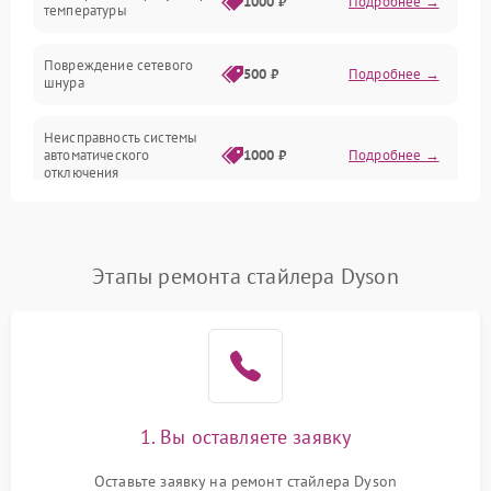
1000 ₽
Подробнее →
температуры
Повреждение сетевого
500 ₽
Подробнее →
шнура
Неисправность системы
автоматического
1000 ₽
Подробнее →
отключения
Поломка системы защиты
1000 ₽
Подробнее →
от перегрева
Этапы ремонта стайлера Dyson
Неисправность
500 ₽
Подробнее →
индикаторов
Поломка системы
1500 ₽
Подробнее →
ионизации (если есть)
1. Вы оставляете заявку
Неисправность системы
1500 ₽
Подробнее →
вращения (если есть)
Оставьте заявку на ремонт стайлера Dyson