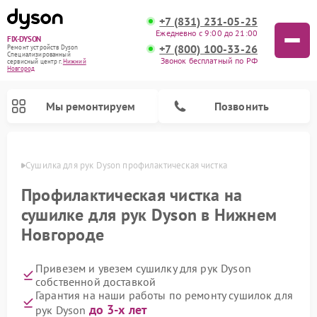
+7 (831) 231-05-25
Ежедневно с 9:00 до 21:00
FIX-DYSON
+7 (800) 100-33-26
Ремонт устройств Dyson
Специализированный
Звонок бесплатный по РФ
cервисный центр г.
Нижний
Новгород
Мы ремонтируем
Позвонить
ороде
Сушилка для рук Dyson профилактическая чистка
Профилактическая чистка на
сушилке для рук Dyson в Нижнем
Новгороде
Привезем и увезем сушилку для рук Dyson
собственной доставкой
Гарантия на наши работы по ремонту сушилок для
Ремонт вертикальных пылесосов Dyson
Ремонт роботов-пылесосов Dyson
Ремонт увлажнителей воздуха Dyson
Ремонт очистителей воздуха Dyson
до 3-х лет
рук Dyson