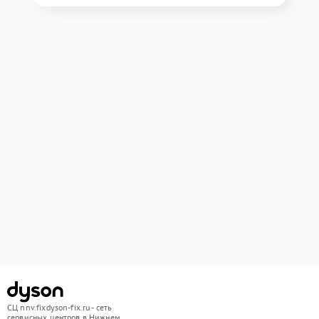
СЦ nnv.fixdyson-fix.ru - сеть
сервисных центров в Нижнем