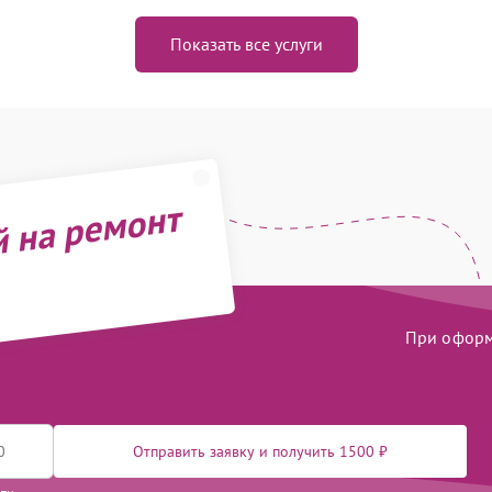
Показать все услуги
й на ремонт
При оформл
Отправить заявку и получить 1500 ₽