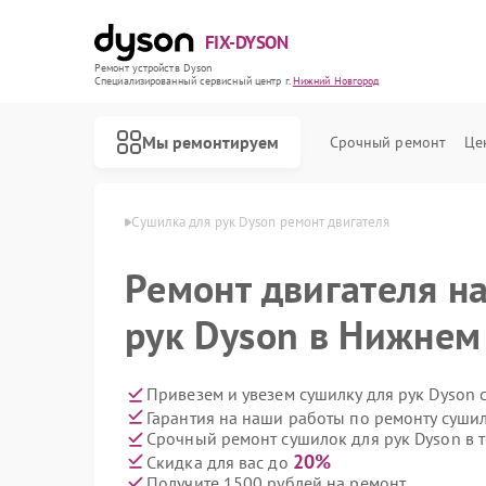
FIX-DYSON
Ремонт устройств Dyson
Специализированный cервисный центр г.
Нижний Новгород
Мы ремонтируем
Срочный ремонт
Це
в Нижнем Новгороде
Сушилка для рук Dyson ремонт двигателя
Ремонт двигателя н
рук Dyson в Нижнем
Привезем и увезем сушилку для рук Dyson 
Гарантия на наши работы по ремонту суши
Срочный ремонт сушилок для рук Dyson в 
20%
Скидка для вас до
Получите 1500 рублей на ремонт
Ремонт вертикальных пылесосов Dyson
Ремонт роботов-пылесосов Dyson
Ремонт увлажнителей воздуха Dyson
Ремонт очистителей воздуха Dyson