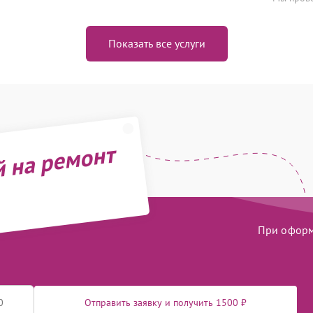
Показать все услуги
й на ремонт
При оформл
Отправить заявку и получить 1500 ₽