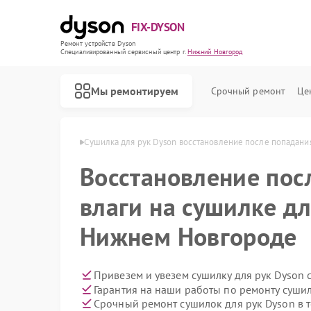
FIX-DYSON
Ремонт устройств Dyson
Специализированный cервисный центр г.
Нижний Новгород
Мы ремонтируем
Срочный ремонт
Це
в Нижнем Новгороде
Сушилка для рук Dyson восстановление после попадани
Восстановление пос
влаги на сушилке дл
Нижнем Новгороде
Привезем и увезем сушилку для рук Dyson 
Гарантия на наши работы по ремонту суши
Срочный ремонт сушилок для рук Dyson в 
Ремонт вертикальных пылесосов Dyson
Ремонт роботов-пылесосов Dyson
Ремонт увлажнителей воздуха Dyson
Ремонт очистителей воздуха Dyson