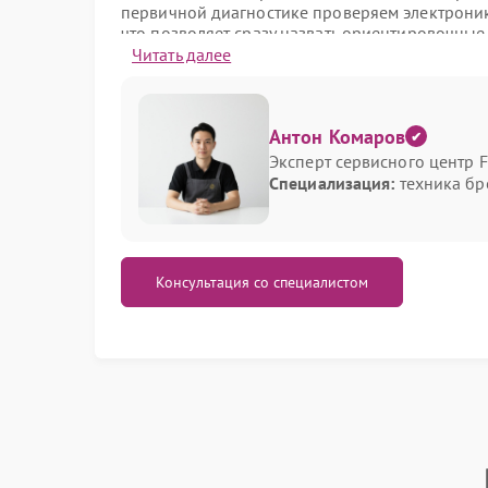
первичной диагностике проверяем электронику
что позволяет сразу назвать ориентировочные 
Читать далее
Частые поломки и признаки 
Устройство не включается или самопроизво
Антон Комаров
Снижение мощности увлажнения при сохра
Эксперт сервисного центр F
Посторонние шумы и вибрации из корпуса.
Специализация:
техника бр
Протечка воды из бака или основания корп
Ошибка на дисплее или некорректные пока
Появление запаха затхлости после непродо
Неисправность насоса или ультразвукового 
Консультация со специалистом
Чаще всего причинами служат загрязнение кан
окисление контактов и отказ электронных мо
плат требуют аккуратной пайки и замены эле
Услуги сервисного центра, 
Диагностика устройства с полным протоколом
Чистка каналов и замена фильтров, от 1500 
Ремонт электронных плат и замена датчиков
Ремонт или замена помпы и ультразвукового