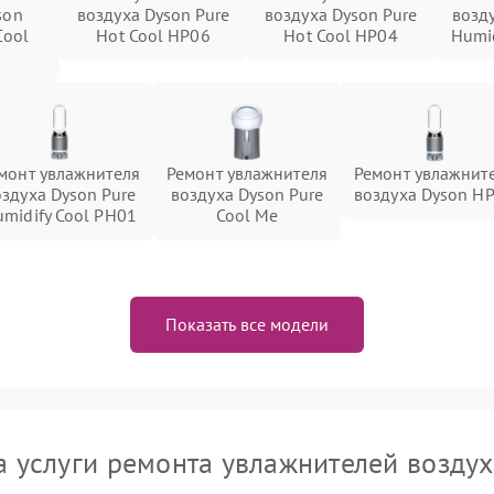
son
воздуха Dyson Pure
воздуха Dyson Pure
возд
Cool
Hot Cool HP06
Hot Cool HP04
Humid
монт увлажнителя
Ремонт увлажнителя
Ремонт увлажнит
оздуха Dyson Pure
воздуха Dyson Pure
воздуха Dyson H
midify Cool PH01
Cool Me
Показать все модели
а услуги ремонта увлажнителей воздух