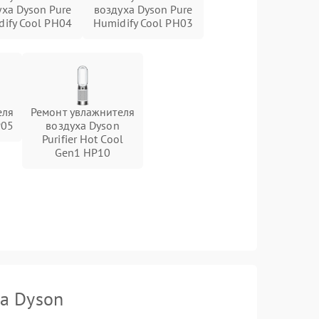
уха Dyson Pure
воздуха Dyson Pure
ify Cool PH04
Humidify Cool PH03
еля
Ремонт увлажнителя
P05
воздуха Dyson
Purifier Hot Cool
Gen1 HP10
а Dyson