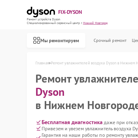
FIX-DYSON
Ремонт устройств Dyson
Специализированный cервисный центр г.
Нижний Новгород
Мы ремонтируем
Срочный ремонт
Це
Главная
Ремонт увлажнителей воздуха Dyson в Нижнем 
Ремонт увлажнителе
Dyson
в Нижнем Новгороде
Бесплатная диагностика
даже при отказ
Привезем и увезем увлажнитель воздуха D
Гарантия на наши работы по ремонту увла
Ремонт вертикальных пылесосов Dyson
Ремонт роботов-пылесосов Dyson
Ремонт сушилок для рук Dyson
Ремонт очистителей воздуха Dyson