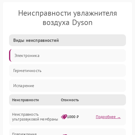
Неисправности увлажнителя
воздуха Dyson
Виды неисправностей
Электроника
Герметичность
Испарение
Неисправности
Стоимость
Водяной тракт
Неисправность
Механические повреждения
1000 ₽
Подробнее →
ультразвуковой мембраны
Электропитание
Повреждение