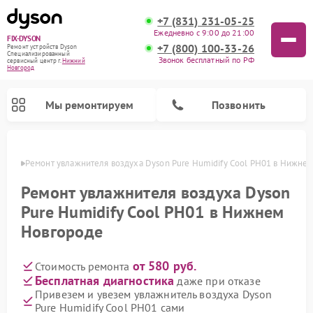
+7 (831) 231-05-25
Ежедневно с 9:00 до 21:00
FIX-DYSON
+7 (800) 100-33-26
Ремонт устройств Dyson
Специализированный
Звонок бесплатный по РФ
cервисный центр г.
Нижний
Новгород
Мы ремонтируем
Позвонить
ороде
Ремонт увлажнителя воздуха Dyson Pure Humidify Cool PH01 в Нижне
Ремонт увлажнителя воздуха Dyson
Pure Humidify Cool PH01 в Нижнем
Новгороде
от 580 руб.
Стоимость ремонта
Бесплатная диагностика
даже при отказе
Привезем и увезем увлажнитель воздуха Dyson
Ремонт вертикальных пылесосов Dyson
Ремонт роботов-пылесосов Dyson
Ремонт очистителей воздуха Dyson
Pure Humidify Cool PH01 сами