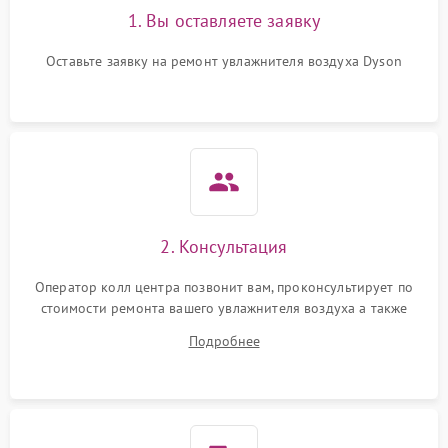
1. Вы оставляете заявку
Повреждение системы
защиты от
1000 ₽
Подробнее →
перенапряжения
Оставьте заявку на ремонт увлажнителя воздуха Dyson
Неисправность системы
1000 ₽
Подробнее →
защиты от замыкания
Повреждение системы
1000 ₽
Подробнее →
защиты от перегрузок
Не отключается
1300 ₽
Подробнее →
2. Консультация
Оператор колл центра позвонит вам, проконсультирует по
стоимости ремонта вашего увлажнителя воздуха а также
ответит на все ваши вопросы.
Подробнее