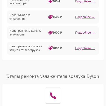
500 ₽
Подробнее →
вентилятора
Управление
Поломка блока
1500 ₽
Подробнее →
управления
Датчики
Неисправность датчика
1000 ₽
Подробнее →
влажности
Неисправность системы
1000 ₽
Подробнее →
защиты от перегрузок
Повреждение системы
автоматического
1000 ₽
Подробнее →
отключения
Этапы ремонта увлажнителя воздуха Dyson
Поломка системы защиты
1000 ₽
Подробнее →
от короткого замыкания
Неисправность системы
1000 ₽
Подробнее →
защиты от перегрева