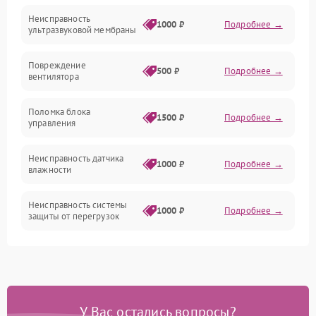
Неисправность
Механические повреждения
1000 ₽
Подробнее →
ультразвуковой мембраны
Электропитание
Повреждение
500 ₽
Подробнее →
вентилятора
Управление
Поломка блока
1500 ₽
Подробнее →
управления
Датчики
Неисправность датчика
1000 ₽
Подробнее →
влажности
Неисправность системы
1000 ₽
Подробнее →
защиты от перегрузок
Повреждение системы
автоматического
1000 ₽
Подробнее →
отключения
У Вас остались вопросы?
Поломка системы защиты
1000 ₽
Подробнее →