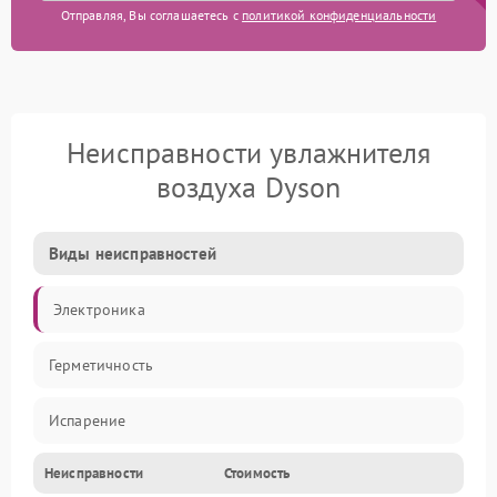
Отправляя, Вы соглашаетесь с
политикой конфиденциальности
Неисправности увлажнителя
воздуха Dyson
Виды неисправностей
Электроника
Герметичность
Испарение
Неисправности
Стоимость
Водяной тракт