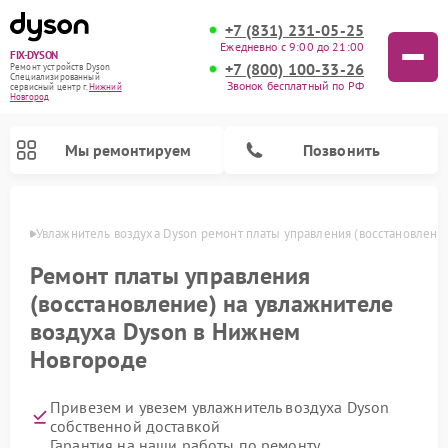
+7 (831) 231-05-25
Ежедневно с 9:00 до 21:00
FIX-DYSON
+7 (800) 100-33-26
Ремонт устройств Dyson
Специализированный
Звонок бесплатный по РФ
cервисный центр г.
Нижний
Новгород
Мы ремонтируем
Позвонить
ороде
Увлажнитель воздуха Dyson ремонт платы управления (восстановлени
Ремонт платы управления
(восстановление) на увлажнителе
воздуха Dyson в Нижнем
Новгороде
Привезем и увезем увлажнитель воздуха Dyson
Ремонт вертикальных пылесосов Dyson
Ремонт роботов-пылесосов Dyson
Ремонт очистителей воздуха Dyson
собственной доставкой
Гарантия на наши работы по ремонту