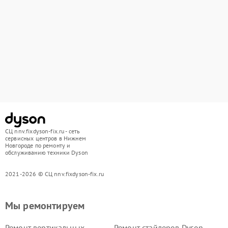
СЦ nnv.fixdyson-fix.ru - сеть
сервисных центров в Нижнем
Новгороде по ремонту и
обслуживанию техники Dyson
2021-2026 © СЦ nnv.fixdyson-fix.ru
Мы ремонтируем
Ремонт вертикальных
Ремонт стайлеров Dyson