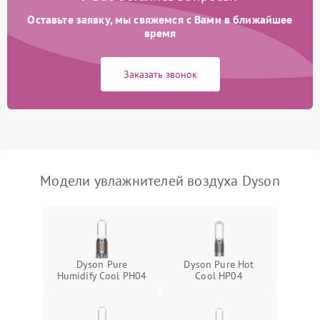
от короткого замыкания
Оставьте заявку, мы свяжемся с Вами в ближайшее
время
Неисправность системы
1000 ₽
Подробнее →
защиты от перегрева
Заказать звонок
Повреждение системы
защиты от
1000 ₽
Подробнее →
перенапряжения
Неисправность системы
1000 ₽
Подробнее →
защиты от замыкания
Модели увлажнителей воздуха Dyson
Повреждение системы
1000 ₽
Подробнее →
защиты от перегрузок
Не отключается
1300 ₽
Подробнее →
Dyson Pure
Dyson Pure Hot
Humidify Cool PH04
Cool HP04