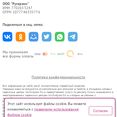
ООО "Русервис"
ИНН 7702633247
ОГРН 1077746335776
Поделиться в соц. сетях:
Мы принимаем
все формы оплаты
Политика конфиденциальности
Вся информация на сайте носит исключительно справочный характер.
Товарные знаки используются исключительно для описания устройств, в отношении которых
сервисные центры nnv.fixdyson-fix.ru предоставляют услуги по ремонту. Услуги оказываются в
неавторизованных сервисных центрах nnv.fixdyson-fix.ru, которые не связаны с
правообладателями товарных знаков или их официальными представителями.
Ремонт осуществляется для устройств, уже введенных в гражданский оборот в соответствии
Этот сайт использует файлы cookie. Вы можете
со статьей 1487 ГК РФ.
Использование товарных знаков не преследует цели индивидуализации услуг или введения
ознакомиться с
правилами использования
Согласен
потребителей в заблуждение, а служит для информирования о предоставляемых услугах по
ремонту техники указанных брендов.
файлов cookie