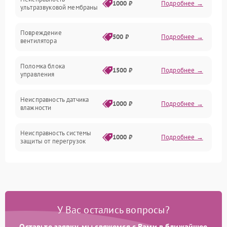
Механические повреждения
1000 ₽
Подробнее →
ультразвуковой мембраны
Электропитание
Повреждение
500 ₽
Подробнее →
вентилятора
Управление
Поломка блока
1500 ₽
Подробнее →
управления
Датчики
Неисправность датчика
1000 ₽
Подробнее →
влажности
Неисправность системы
1000 ₽
Подробнее →
защиты от перегрузок
Повреждение системы
автоматического
1000 ₽
Подробнее →
отключения
У Вас остались вопросы?
Поломка системы защиты
1000 ₽
Подробнее →
от короткого замыкания
Оставьте заявку, мы свяжемся с Вами в ближайшее