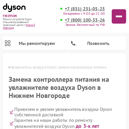
+7 (831) 231-05-25
Ежедневно с 9:00 до 21:00
FIX-DYSON
+7 (800) 100-33-26
Ремонт устройств Dyson
Специализированный
Звонок бесплатный по РФ
cервисный центр г.
Нижний
Новгород
Мы ремонтируем
Позвонить
ороде
Увлажнитель воздуха Dyson замена контроллера питания
Замена контроллера питания на
увлажнителе воздуха Dyson в
Нижнем Новгороде
Привезем и увезем увлажнитель воздуха Dyson
собственной доставкой
Гарантия на наши работы по ремонту
Ремонт вертикальных пылесосов Dyson
Ремонт роботов-пылесосов Dyson
Ремонт очистителей воздуха Dyson
до 3-х лет
увлажнителей воздуха Dyson