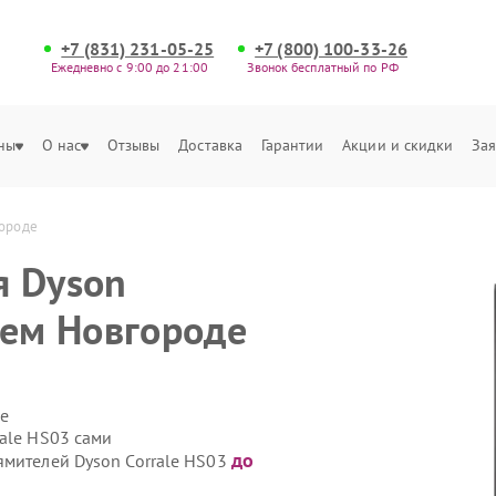
+7 (831) 231-05-25
+7 (800) 100-33-26
Ежедневно с 9:00 до 21:00
Звонок бесплатный по РФ
ны
О нас
Отзывы
Доставка
Гарантии
Акции и скидки
Зая
городе
я Dyson
нем Новгороде
е
ale HS03 сами
до
ямителей Dyson Corrale HS03