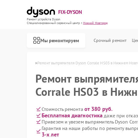
FIX-DYSON
Ремонт устройств Dyson
Специализированный cервисный центр г.
Нижний Новгород
Мы ремонтируем
Срочный ремонт
Це
в Нижнем Новгороде
Ремонт выпрямителя Dyson Corrale HS03 в Нижнем Нов
Ремонт выпрямител
Corrale HS03 в Ниж
от 380 руб.
Стоимость ремонта
Бесплатная диагностика
даже при отказ
Привезем и увезем выпрямитель Dyson Corr
Гарантия на наши работы по ремонту выпр
3-х лет
Ремонт вертикальных пылесосов Dyson
Ремонт роботов-пылесосов Dyson
Ремонт сушилок для рук Dyson
Ремонт увлажнителей воздуха Dyson
Ремонт очистителей воздуха Dyson